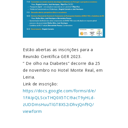
Estão abertas as inscrições para a
Reunião Científica GER 2023.
” De olho na Diabetes” decorre dia 25
de novembro no Hotel Monte Real, em
Leiria.
Link de inscrição:
https://docs.google.com/forms/
d/e/
1FAIpQLScxTHQ0X5TCI9acT9yHLd-
zUDDmsHuuTlGT8XS2iDhvjQnf9Q/
viewform